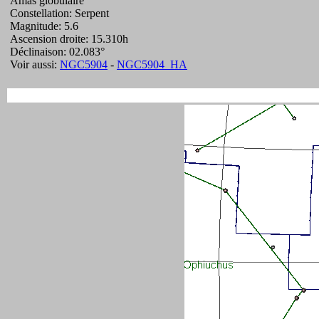
Amas globulaire
Constellation: Serpent
Magnitude: 5.6
Ascension droite: 15.310h
Déclinaison: 02.083°
Voir aussi:
NGC5904
-
NGC5904_HA