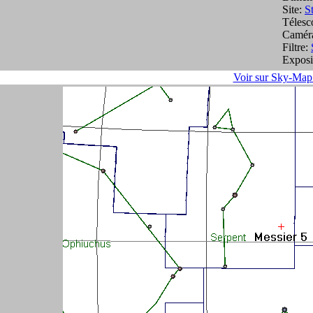
Site:
S
Télesc
Camér
Filtre:
Exposi
Voir sur Sky-Map