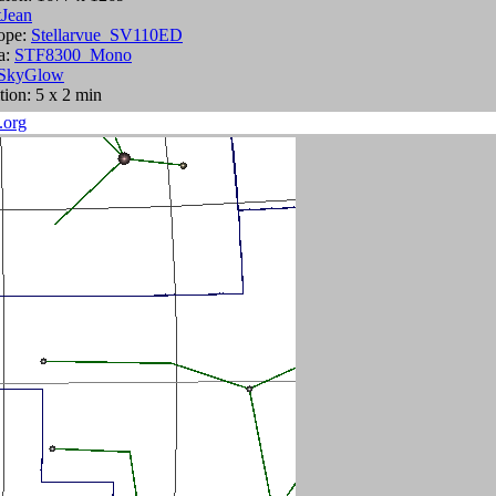
tJean
ope:
Stellarvue_SV110ED
a:
STF8300_Mono
SkyGlow
tion: 5 x 2 min
.org