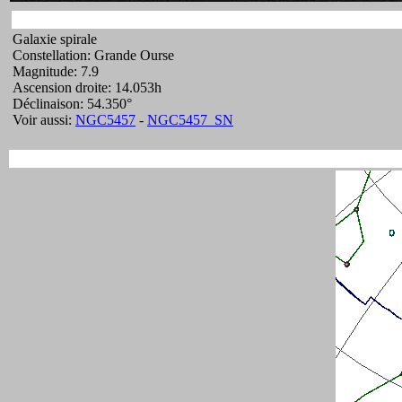
Galaxie spirale
Constellation: Grande Ourse
Magnitude: 7.9
Ascension droite: 14.053h
Déclinaison: 54.350°
Voir aussi:
NGC5457
-
NGC5457_SN