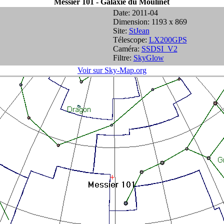
Messier 101 - Galaxie du Moulinet
Date: 2011-04
Dimension: 1193 x 869
Site:
StJean
Télescope:
LX200GPS
Caméra:
SSDSI_V2
Filtre:
SkyGlow
Voir sur Sky-Map.org