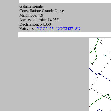
Galaxie spirale
Constellation: Grande Ourse
Magnitude: 7.9
Ascension droite: 14.053h
Déclinaison: 54.350°
Voir aussi:
NGC5457
-
NGC5457_SN