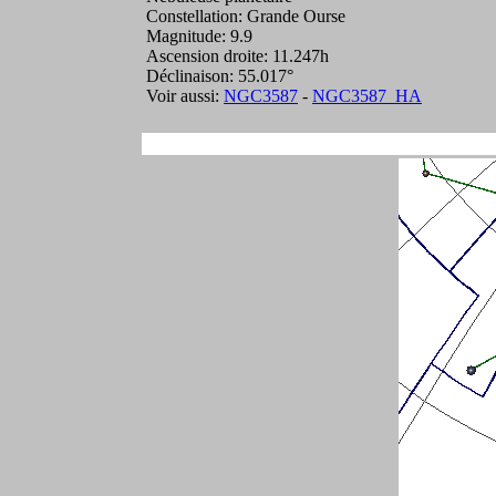
Constellation: Grande Ourse
Magnitude: 9.9
Ascension droite: 11.247h
Déclinaison: 55.017°
Voir aussi:
NGC3587
-
NGC3587_HA