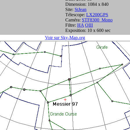
Dimension: 1084 x 840
Site:
StJean
Télescope:
LX200GPS
Caméra:
STF8300_Mono
Filtre:
HA
OIII
Exposition: 10 x 600 sec
Voir sur Sky-Map.org