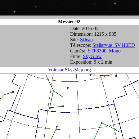
Messier 92
Date: 2016-05
Dimension: 1215 x 935
Site:
StJean
Télescope:
Stellarvue_SV110ED
Caméra:
STF8300_Mono
Filtre:
SkyGlow
Exposition: 5 x 2 min
Voir sur Sky-Map.org