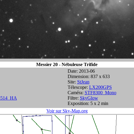
Messier 20 - Nébuleuse Trifide
Date: 2013-06
Dimension: 837 x 633
Site:
StJean
Télescope:
LX200GPS
Caméra:
STF8300_Mono
514_HA
Filtre:
SkyGlow
Exposition: 5 x 2 min
Voir sur Sky-Map.org