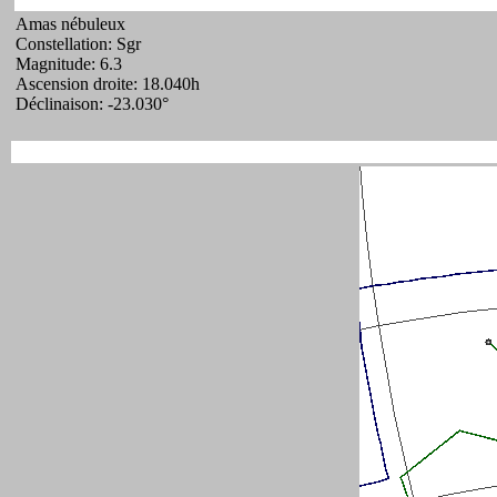
Amas nébuleux
Constellation: Sgr
Magnitude: 6.3
Ascension droite: 18.040h
Déclinaison: -23.030°