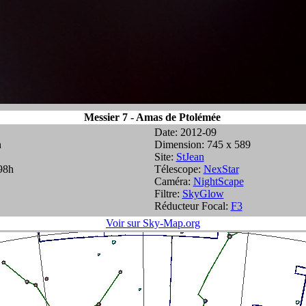
Messier 7 - Amas de Ptolémée
Date: 2012-09
n
Dimension: 745 x 589
Site:
StJean
98h
Télescope:
NexStar
Caméra:
NightScape
Filtre:
SkyGlow
Réducteur Focal:
F3
Voir sur Sky-Map.org