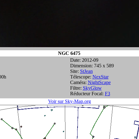
NGC 6475
Date: 2012-09
Dimension: 745 x 589
Site:
StJean
00h
Télescope:
NexStar
Caméra:
NightScape
Filtre:
SkyGlow
Réducteur Focal:
F3
Voir sur Sky-Map.org