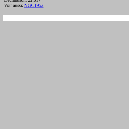
Déclinaison: 22.017°
Voir aussi:
NGC1952