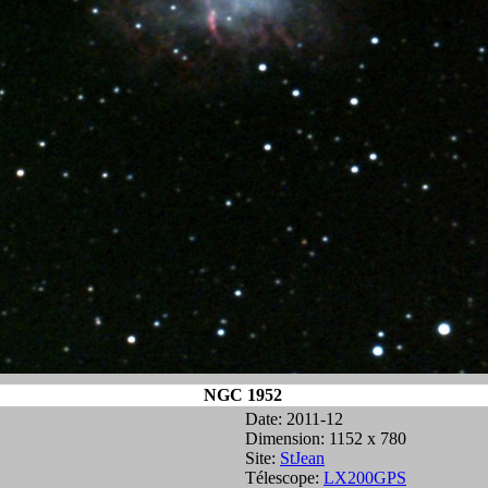
NGC 1952
Date: 2011-12
Dimension: 1152 x 780
Site:
StJean
Télescope:
LX200GPS