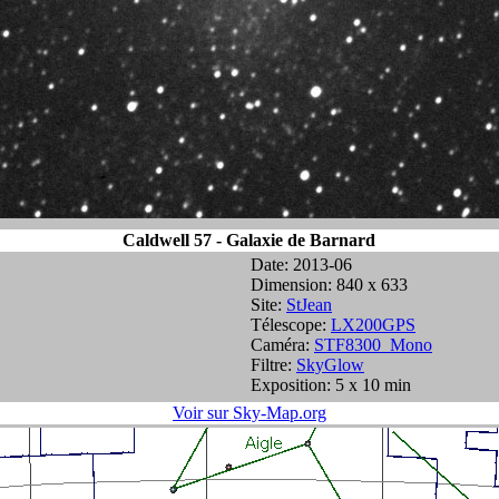
Caldwell 57 - Galaxie de Barnard
Date: 2013-06
Dimension: 840 x 633
Site:
StJean
Télescope:
LX200GPS
Caméra:
STF8300_Mono
Filtre:
SkyGlow
Exposition: 5 x 10 min
Voir sur Sky-Map.org