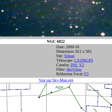
NGC 6822
Date: 2009-10
Dimension: 812 x 583
Site:
StJean
Télescope:
LX200GPS
Caméra:
DSI_V2
Filtre:
SkyGlow
Réducteur Focal:
F3
Voir sur Sky-Map.org