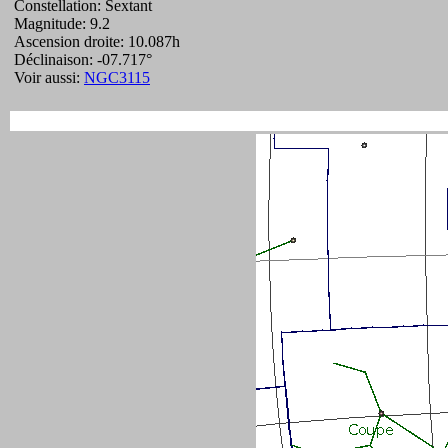
Constellation: Sextant
Magnitude: 9.2
Ascension droite: 10.087h
Déclinaison: -07.717°
Voir aussi:
NGC3115