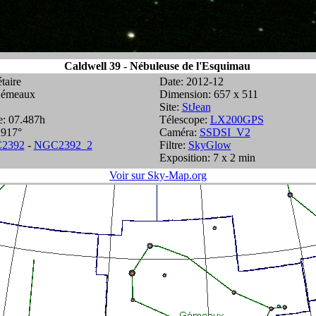
Caldwell 39 - Nébuleuse de l'Esquimau
taire
Date: 2012-12
 Gémeaux
Dimension: 657 x 511
Site:
StJean
e: 07.487h
Télescope:
LX200GPS
.917°
Caméra:
SSDSI_V2
2392
-
NGC2392_2
Filtre:
SkyGlow
Exposition: 7 x 2 min
Voir sur Sky-Map.org