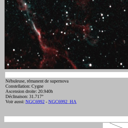
Nébuleuse, rémanent de supernova
Constellation: Cygne
Ascension droite: 20.940h
Déclinaison: 31.717°
Voir aussi:
NGC6992
-
NGC6992_HA