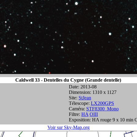
Caldwell 33 - Dentelles du Cygne (Grande dentelle)
Date: 2013-08
Dimension: 1310 x 1127
Site:
StJean
Télescope:
LX200GPS
Caméra:
STF8300_Mono
Filtre:
HA
OIII
Exposition: HA rouge 9 x 10 min O
Voir sur Sky-Map.org