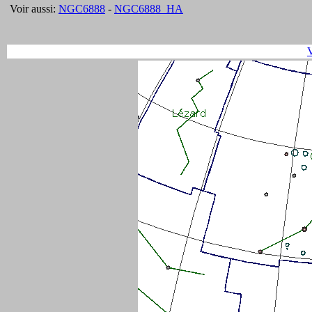
Voir aussi:
NGC6888
-
NGC6888_HA
V