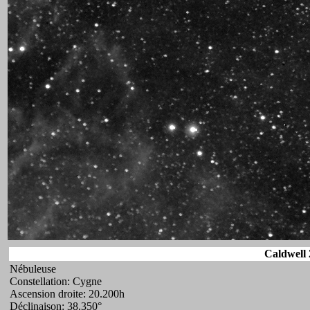
Caldwell 
Nébuleuse
Constellation: Cygne
Ascension droite: 20.200h
Déclinaison: 38.350°