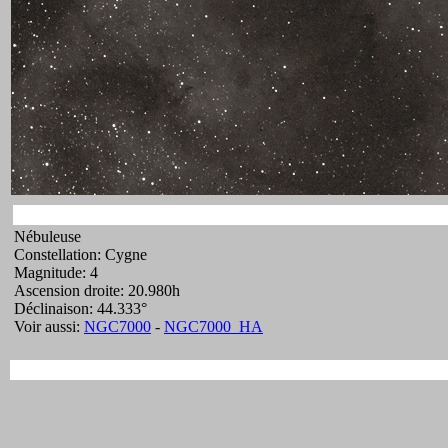
Nébuleuse
Constellation: Cygne
Magnitude: 4
Ascension droite: 20.980h
Déclinaison: 44.333°
Voir aussi:
NGC7000
-
NGC7000_HA