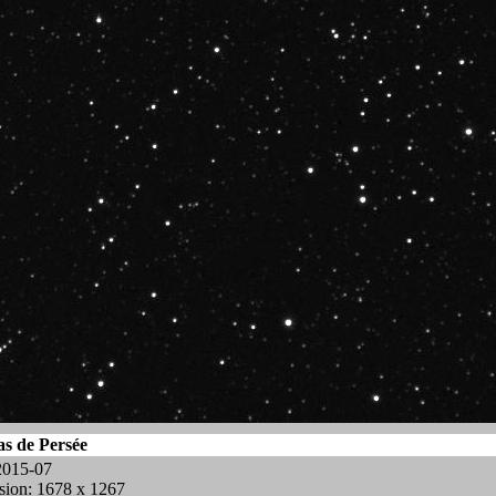
as de Persée
2015-07
ion: 1678 x 1267