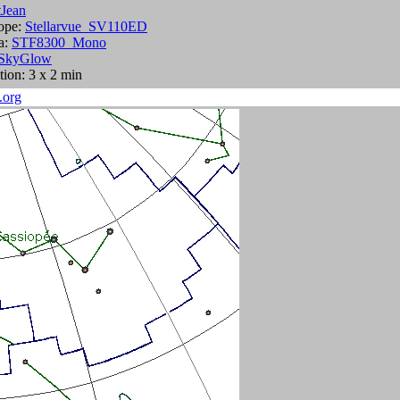
tJean
ope:
Stellarvue_SV110ED
a:
STF8300_Mono
SkyGlow
tion: 3 x 2 min
.org