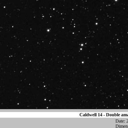
Caldwell 14 - Double am
Date: 
Dimens