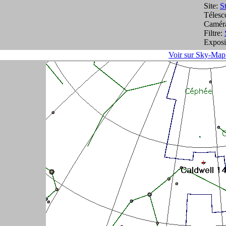
Site:
S
Télesc
Camér
Filtre:
Exposi
Voir sur Sky-Map