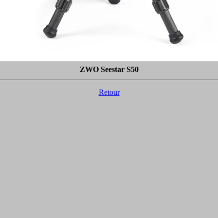
ZWO Seestar S50
Retour