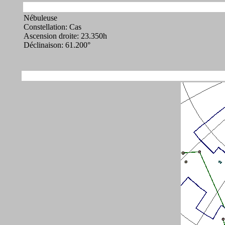
Nébuleuse
Constellation: Cas
Ascension droite: 23.350h
Déclinaison: 61.200°