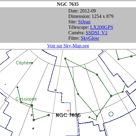
NGC 7635
Date: 2012-09
Dimension: 1254 x 879
Site:
StJean
Télescope:
LX200GPS
Caméra:
SSDSI_V2
Filtre:
SkyGlow
Voir sur Sky-Map.org