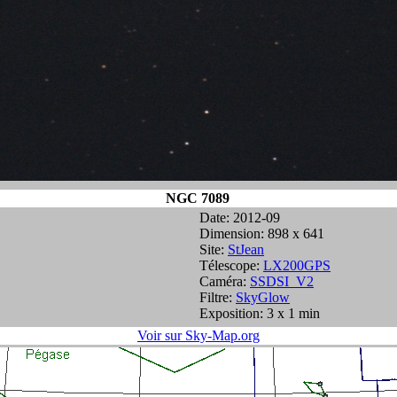
NGC 7089
Date: 2012-09
Dimension: 898 x 641
Site:
StJean
Télescope:
LX200GPS
Caméra:
SSDSI_V2
Filtre:
SkyGlow
Exposition: 3 x 1 min
Voir sur Sky-Map.org