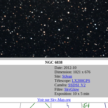
NGC 6838
Date: 2012-10
Dimension: 1021 x 676
Site:
StJean
Télescope:
LX200GPS
Caméra:
SSDSI_V2
Filtre:
SkyGlow
Exposition: 10 x 5 min
Voir sur Sky-Map.org