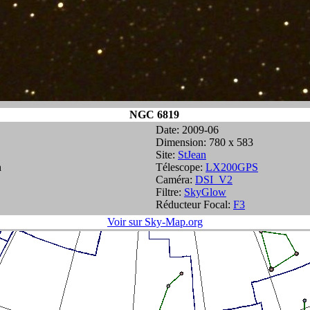
NGC 6819
Date: 2009-06
Dimension: 780 x 583
Site:
StJean
h
Télescope:
LX200GPS
Caméra:
DSI_V2
Filtre:
SkyGlow
Réducteur Focal:
F3
Voir sur Sky-Map.org