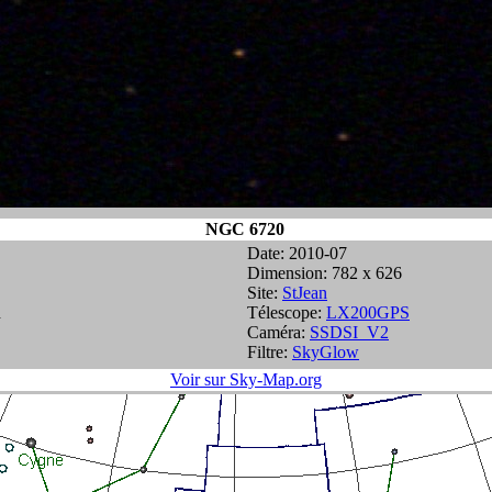
NGC 6720
Date: 2010-07
Dimension: 782 x 626
Site:
StJean
h
Télescope:
LX200GPS
Caméra:
SSDSI_V2
Filtre:
SkyGlow
Voir sur Sky-Map.org