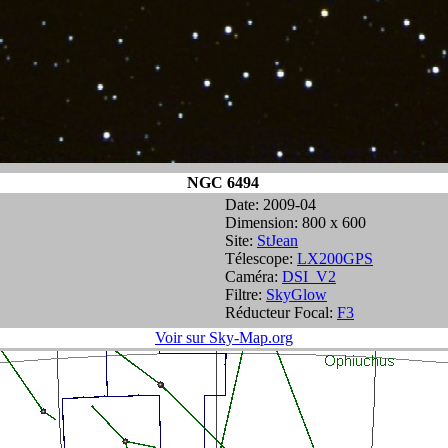
NGC 6494
Date: 2009-04
Dimension: 800 x 600
Site:
StJean
Télescope:
LX200GPS
Caméra:
DSI_V2
Filtre:
SkyGlow
Réducteur Focal:
F3
Voir sur Sky-Map.org