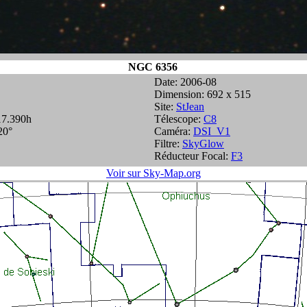
NGC 6356
Date: 2006-08
Dimension: 692 x 515
Site:
StJean
17.390h
Télescope:
C8
20°
Caméra:
DSI_V1
Filtre:
SkyGlow
Réducteur Focal:
F3
Voir sur Sky-Map.org