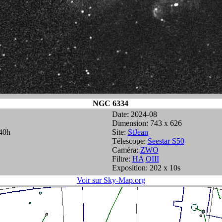
NGC 6334
Date: 2024-08
Dimension: 743 x 626
340h
Site:
StJean
Télescope:
Seestar S50
Caméra:
ZWO
Filtre:
HA
OIII
Exposition: 202 x 10s
Voir sur Sky-Map.org