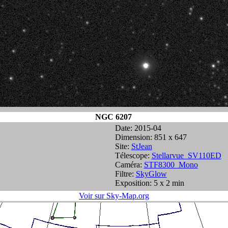
NGC 6207
Date: 2015-04
Dimension: 851 x 647
Site:
StJean
Télescope:
Stellarvue_SV110ED
Caméra:
STF8300_Mono
Filtre:
SkyGlow
Exposition: 5 x 2 min
Voir sur Sky-Map.org