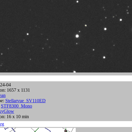
024-04
on: 1657 x 1131
ean
pe:
Stellarvue_SV110ED
:
STF8300_Mono
kyGlow
on: 16 x 10 min
rg