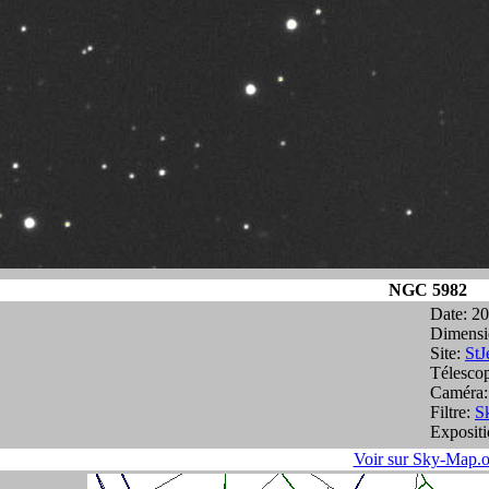
NGC 5982
Date: 2
Dimensi
Site:
StJ
Télesco
Caméra
Filtre:
S
Expositi
Voir sur Sky-Map.o