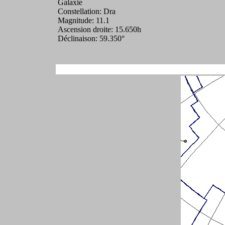
Galaxie
Constellation: Dra
Magnitude: 11.1
Ascension droite: 15.650h
Déclinaison: 59.350°