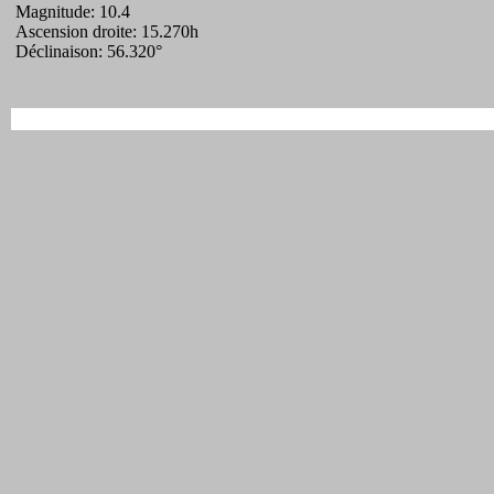
Magnitude: 10.4
Ascension droite: 15.270h
Déclinaison: 56.320°