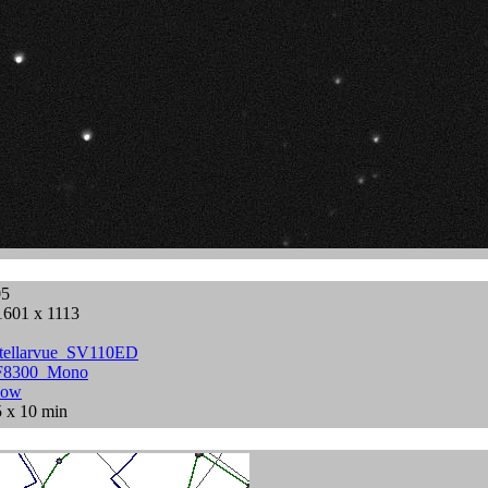
05
1601 x 1113
tellarvue_SV110ED
F8300_Mono
low
5 x 10 min