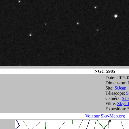
NGC 5905
Date: 2015-
Dimension: 
Site:
StJean
Télescope:
S
Caméra:
ST
Filtre:
SkyG
Exposition: 
Voir sur Sky-Map.org