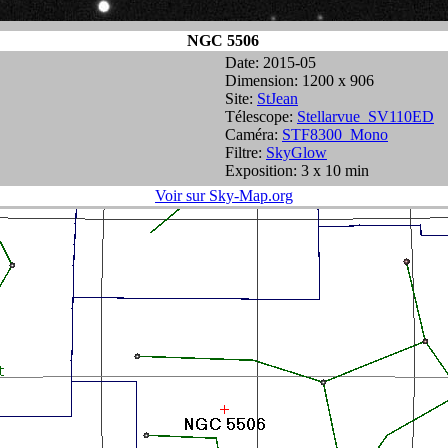
NGC 5506
Date: 2015-05
Dimension: 1200 x 906
Site:
StJean
Télescope:
Stellarvue_SV110ED
Caméra:
STF8300_Mono
Filtre:
SkyGlow
Exposition: 3 x 10 min
Voir sur Sky-Map.org