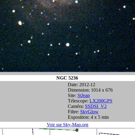
NGC 5236
Date: 2012-12
Dimension: 1014 x 676
Site:
StJean
Télescope:
LX200GPS
Caméra:
SSDSI_V2
Filtre:
SkyGlow
Exposition: 4 x 5 min
Voir sur Sky-Map.org