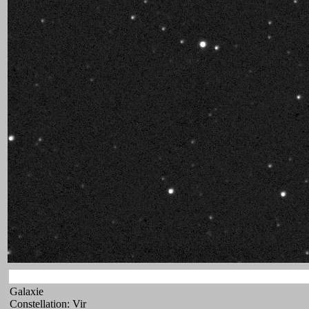
Galaxie
Constellation: Vir