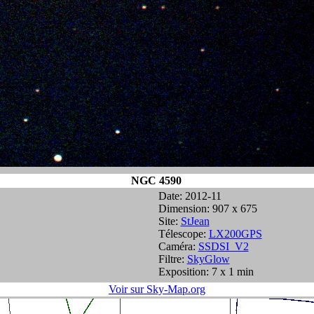
NGC 4590
Date: 2012-11
Dimension: 907 x 675
Site:
StJean
Télescope:
LX200GPS
Caméra:
SSDSI_V2
Filtre:
SkyGlow
Exposition: 7 x 1 min
Voir sur Sky-Map.org