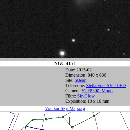
NGC 4151
Date: 2015-02
Dimension: 840 x 636
Site:
StJean
Télescope:
Stellarvue_SV110ED
Caméra:
STF8300_Mono
Filtre:
SkyGlow
Exposition: 10 x 10 min
Voir sur Sky-Map.org