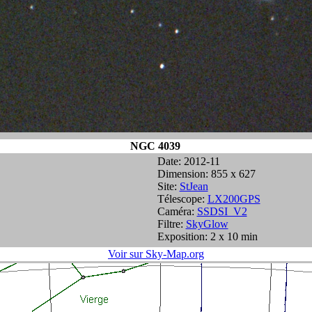
NGC 4039
Date: 2012-11
Dimension: 855 x 627
Site:
StJean
Télescope:
LX200GPS
Caméra:
SSDSI_V2
Filtre:
SkyGlow
Exposition: 2 x 10 min
Voir sur Sky-Map.org