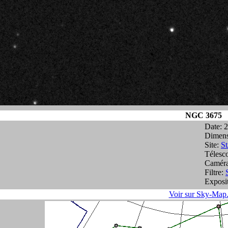
NGC 3675
Date: 
Dimens
Site:
St
Télesc
Camér
Filtre:
Exposit
Voir sur Sky-Map