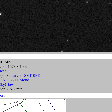
2017-05
ion: 1673 x 1092
Jean
ope:
Stellarvue_SV110ED
a:
STF8300_Mono
SkyGlow
ion: 8 x 2 min
.org