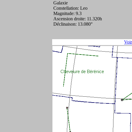
Galaxie
Constellation: Leo
Magnitude: 9.3
Ascension droite: 11.320h
Déclinaison: 13.080°
Voi