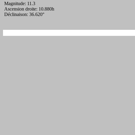
Magnitude: 11.3
Ascension droite: 10.880h
Déclinaison: 36.620°