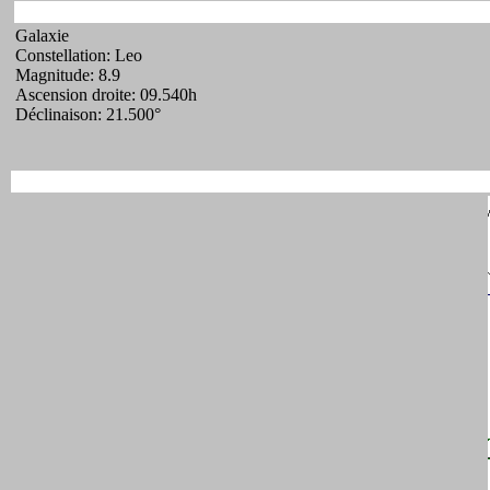
Galaxie
Constellation: Leo
Magnitude: 8.9
Ascension droite: 09.540h
Déclinaison: 21.500°