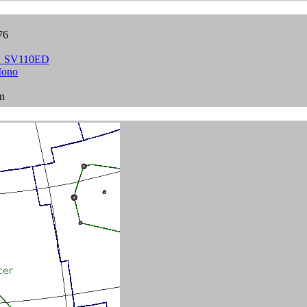
76
ue_SV110ED
ono
in