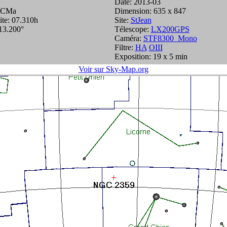
Date: 2013-03
: CMa
Dimension: 635 x 847
ite: 07.310h
Site:
StJean
-13.200°
Télescope:
LX200GPS
Caméra:
STF8300_Mono
Filtre:
HA
OIII
Exposition: 19 x 5 min
Voir sur Sky-Map.org