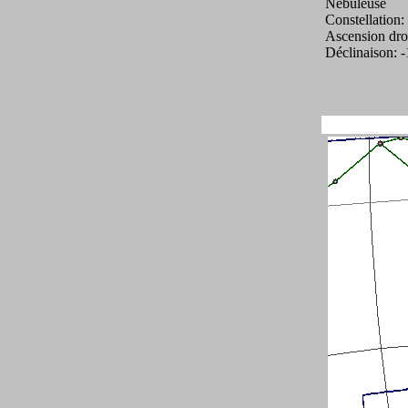
Nébuleuse
Constellation
Ascension dro
Déclinaison: 