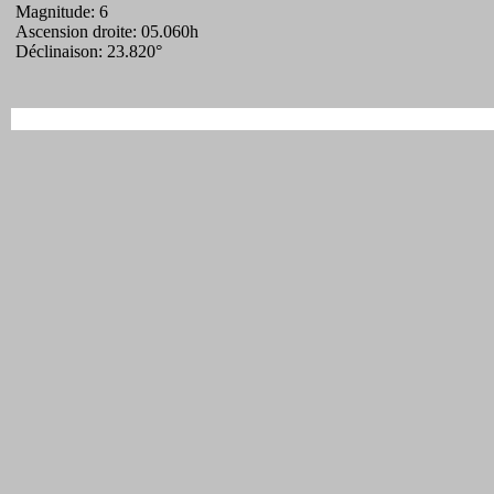
Magnitude: 6
Ascension droite: 05.060h
Déclinaison: 23.820°