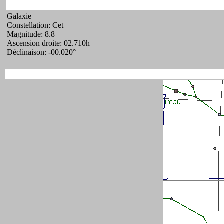
Galaxie
Constellation: Cet
Magnitude: 8.8
Ascension droite: 02.710h
Déclinaison: -00.020°