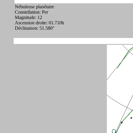
Nébuleuse planétaire
Constellation: Per
Magnitude: 12
Ascension droite: 01.710h
Déclinaison: 51.580°