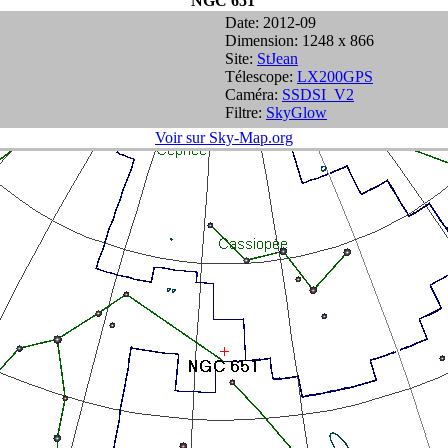
NGC 651
Date: 2012-09
Dimension: 1248 x 866
Site:
StJean
Télescope:
LX200GPS
Caméra:
SSDSI_V2
Filtre:
SkyGlow
Voir sur Sky-Map.org