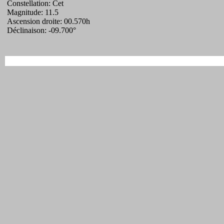
Constellation: Cet
Magnitude: 11.5
Ascension droite: 00.570h
Déclinaison: -09.700°