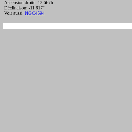
Ascension droite: 12.667h
Déclinaison: -11.617°
Voir aussi:
NGC4594